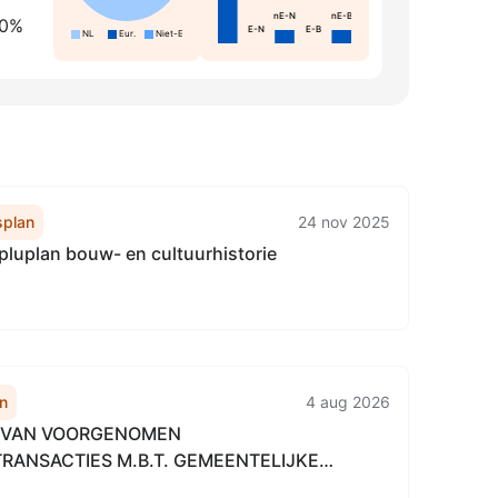
nE-N
nE-B
 0%
E-N
E-B
NL
Eur.
Niet-Eur.
plan
24 nov 2025
pluplan bouw- en cultuurhistorie
n
4 aug 2026
E VAN VOORGENOMEN
RANSACTIES M.B.T. GEMEENTELIJKE
E ZAKEN