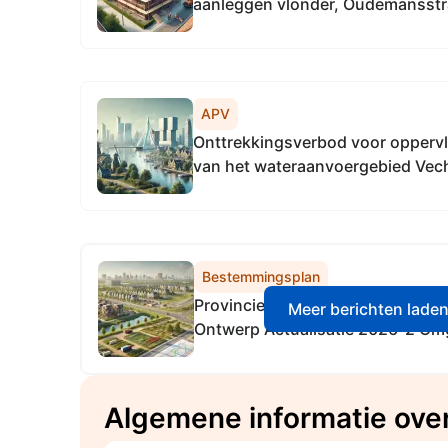
aanleggen vlonder, Oudemansstr
[Zaaknummer 0193ESUITE37596
APV
Onttrekkingsverbod voor oppervl
van het wateraanvoergebied Vec
Bestemmingsplan
Provincie Overijssel, Kennisgevi
Meer berichten lade
Ontwerp Actualisatie 2026-2 Om
Overijssel
Algemene informatie ove