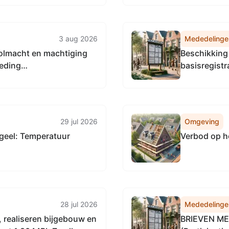
3 aug 2026
Mededelinge
volmacht en machtiging
Beschikking 
teding
basisregistr
eringsapp
29 jul 2026
Omgeving
geel: Temperatuur
Verbod op h
28 jul 2026
Mededelinge
en
BRIEVEN M