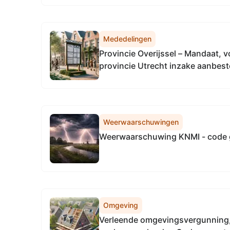
Mededelingen
Provincie Overijssel – Mandaat, 
provincie Utrecht inzake aanbes
communicatiepartner fietsstimul
Weerwaarschuwingen
Weerwaarschuwing KNMI - code 
Omgeving
Verleende omgevingsvergunning, realiseren bijgebouw 