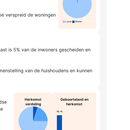
hoe verspreid de woningen
Land
Water
aast is 5% van de inwoners gescheiden en
amenstelling van de huishoudens en kunnen
Herkomst
Geboorteland en
dse
verdeling
herkomst
se
NL-N