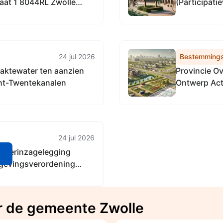
aat 1 8044RL Zwolle
(Participati
2026]
24 jul 2026
Bestemmings
aktewater ten aanzien
Provincie Ov
ht-Twentekanalen
Ontwerp Act
Overijssel
24 jul 2026
ng terinzagelegging
n
gevingsverordening
r de gemeente Zwolle