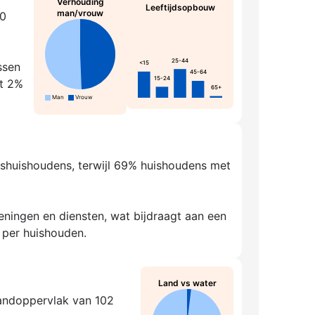
Verhouding
Leeftijdsopbouw
man/vrouw
60
25-44
<15
ssen
45-64
15-24
rt 2%
65+
Man
Vrouw
nshuishoudens, terwijl 69% huishoudens met
ningen en diensten, wat bijdraagt aan een
 per huishouden.
Land vs water
landoppervlak van 102