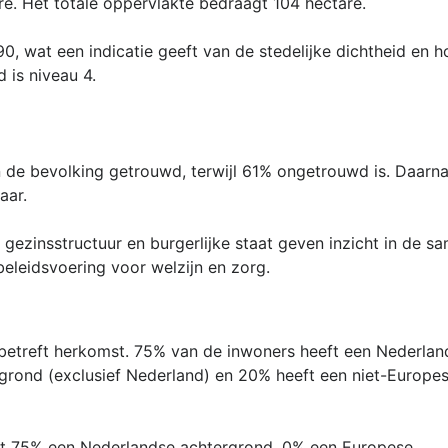
e. Het totale oppervlakte bedraagt 104 hectare.
0, wat een indicatie geeft van de stedelijke dichtheid en 
d is niveau 4.
 de bevolking getrouwd, terwijl 61% ongetrouwd is. Daarn
ar.
ezinsstructuur en burgerlijke staat geven inzicht in de s
beleidsvoering voor welzijn en zorg.
betreft herkomst. 75% van de inwoners heeft een Nederlan
grond (exclusief Nederland) en 20% heeft een niet-Europe
ft 75% een Nederlandse achtergrond, 0% een Europese