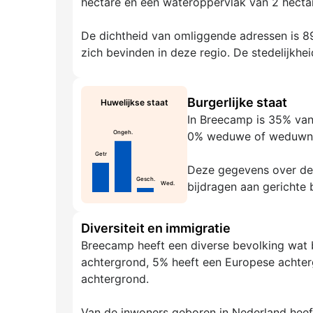
hectare en een wateroppervlak van 2 hectar
De dichtheid van omliggende adressen is 89
zich bevinden in deze regio. De stedelijkhei
Burgerlijke staat
Huwelijkse staat
In Breecamp is 35% van
Ongeh.
0% weduwe of weduwna
Getr
Deze gegevens over de g
Gesch.
bijdragen aan gerichte 
Wed.
Diversiteit en immigratie
Breecamp heeft een diverse bevolking wat 
achtergrond, 5% heeft een Europese achter
achtergrond.
Van de inwoners geboren in Nederland hee