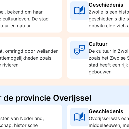
Geschiedenis
sel, bekend om haar
Zwolle is een histo
e cultuurleven. De stad
geschiedenis die 
tuur en natuur.
ontwikkelde zich a
Cultuur
cht, omringd door weilanden
De cultuur in Zwo
eatiemogelijkheden zoals
zoals het Zwolse 
 rivieren.
stad heeft een rijk
gebouwen.
 de provincie Overijssel
Geschiedenis
oosten van Nederland,
Overijssel was een
chap, historische
middeleeuwen, met