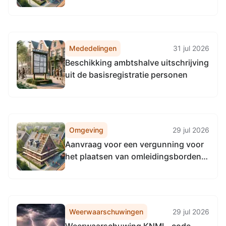
Frankhuisweg 14 8043PB Zwolle
[Zaaknummer
0193ESUITE790022026]
Mededelingen
31 jul 2026
Beschikking ambtshalve uitschrijving
uit de basisregistratie personen
Omgeving
29 jul 2026
Aanvraag voor een vergunning voor
het plaatsen van omleidingsborden
op de N307, provinciale weg grens
Flevoland - Kampen, tussen
hectometerpunten 109.000 en
109.400 en op de N764, provinciale
Weerwaarschuwingen
29 jul 2026
weg Zwolle - Kampen, tussen