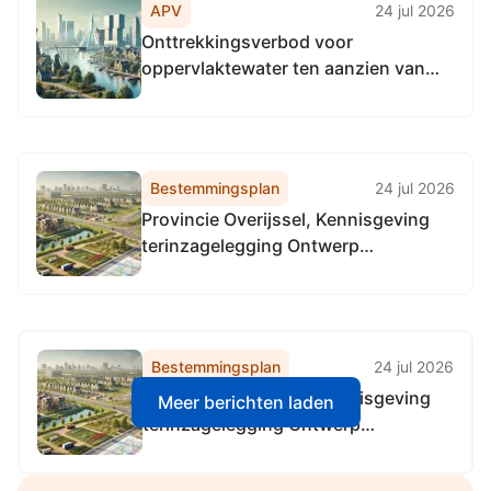
APV
24 jul 2026
Onttrekkingsverbod voor
oppervlaktewater ten aanzien van
het wateraanvoergebied Vecht-
Twentekanalen
Bestemmingsplan
24 jul 2026
Provincie Overijssel, Kennisgeving
terinzagelegging Ontwerp
Actualisatie 2026-2
Omgevingsverordening Overijssel
Bestemmingsplan
24 jul 2026
Provincie Overijssel, Kennisgeving
Meer berichten laden
terinzagelegging Ontwerp
Actualisatie 2026-2
Omgevingsverordening Overijssel