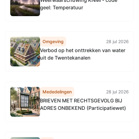
Weerwaarschuwing KNMI - code
hectometerpunten 4.366 en...
geel: Temperatuur
Omgeving
28 jul 2026
Verbod op het onttrekken van water
uit de Twentekanalen
Mededelingen
28 jul 2026
BRIEVEN MET RECHTSGEVOLG BIJ
ADRES ONBEKEND (Participatiewet)