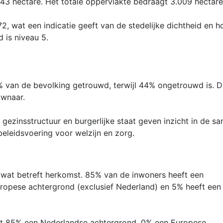
43 hectare. Het totale oppervlakte bedraagt 3.009 hectare
2, wat een indicatie geeft van de stedelijke dichtheid en 
d is niveau 5.
3% van de bevolking getrouwd, terwijl 44% ongetrouwd is. 
wnaar.
ezinsstructuur en burgerlijke staat geven inzicht in de s
beleidsvoering voor welzijn en zorg.
 wat betreft herkomst. 85% van de inwoners heeft een
ropese achtergrond (exclusief Nederland) en 5% heeft een 
ft 85% een Nederlandse achtergrond, 0% een Europese