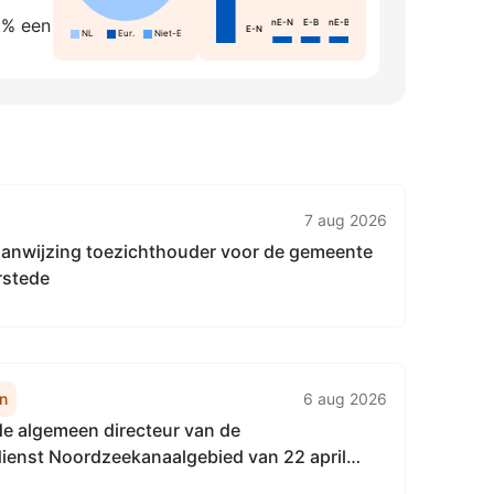
5% een
nE-N
E-B
nE-B
E-N
NL
Eur.
Niet-Eur.
7 aug 2026
 aanwijzing toezichthouder voor de gemeente
rstede
n
6 aug 2026
de algemeen directeur van de
enst Noordzeekanaalgebied van 22 april
t vaststellen van de Vervangingsregeling