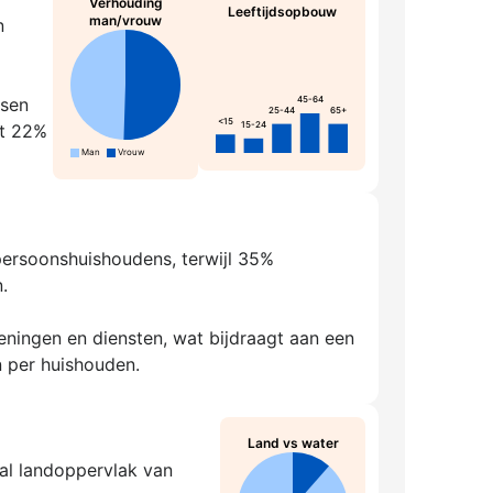
Verhouding
Leeftijdsopbouw
man/vrouw
n
ssen
45-64
25-44
65+
<15
15-24
rt 22%
Man
Vrouw
npersoonshuishoudens, terwijl 35%
.
ningen en diensten, wat bijdraagt aan een
 per huishouden.
Land vs water
aal landoppervlak van