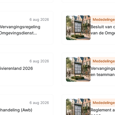
eling directie
algemeen di
oering
Noordzeeka
6 aug 2026
Mededelinge
e Vervangingsregeling
Besluit van 
 Omgevingsdienst
van de Omge
april 2026, 
directie Re
Noordzeeka
6 aug 2026
Mededelinge
ivierenland 2026
Vervangingsr
en teamman
6 aug 2026
Mededelinge
ehandeling (Awb)
Reglement a