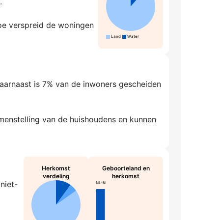
.
hoe verspreid de woningen
Land
Water
Daarnaast is 7% van de inwoners gescheiden
amenstelling van de huishoudens en kunnen
Herkomst
Geboorteland en
verdeling
herkomst
niet-
NL-N