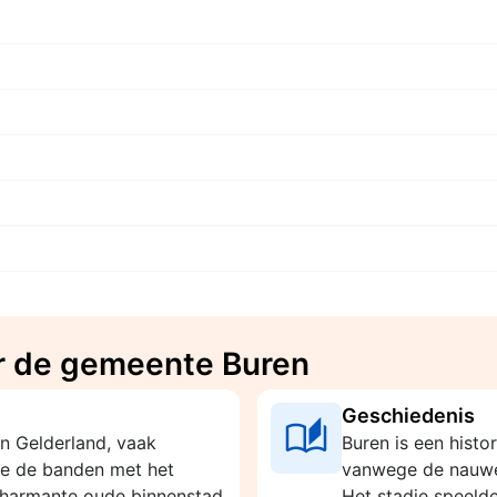
r de gemeente Buren
Geschiedenis
in Gelderland, vaak
Buren is een histo
ge de banden met het
vanwege de nauwe
 charmante oude binnenstad
Het stadje speelde