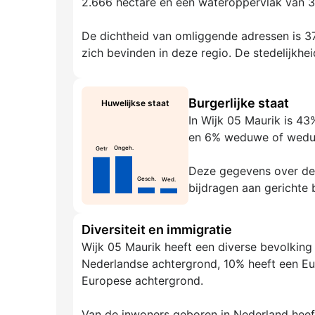
2.666 hectare en een wateroppervlak van 3
De dichtheid van omliggende adressen is 37
zich bevinden in deze regio. De stedelijkhei
Burgerlijke staat
Huwelijkse staat
In Wijk 05 Maurik is 4
en 6% weduwe of wedu
Ongeh.
Getr
Deze gegevens over de g
Gesch.
Wed.
bijdragen aan gerichte 
Diversiteit en immigratie
Wijk 05 Maurik heeft een diverse bevolking
Nederlandse achtergrond, 10% heeft een Eu
Europese achtergrond.
Van de inwoners geboren in Nederland hee