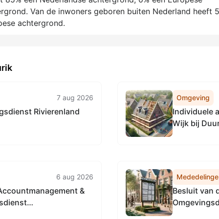
ergrond. Van de inwoners geboren buiten Nederland heeft 
pese achtergrond.
rik
7 aug 2026
Omgeving
sdienst Rivierenland
Individuele
Wijk bij Duu
6 aug 2026
Mededelinge
ur Accountmanagement &
Besluit van 
sdienst
Omgevingsdi
l 2026, tot het
2026, tot he