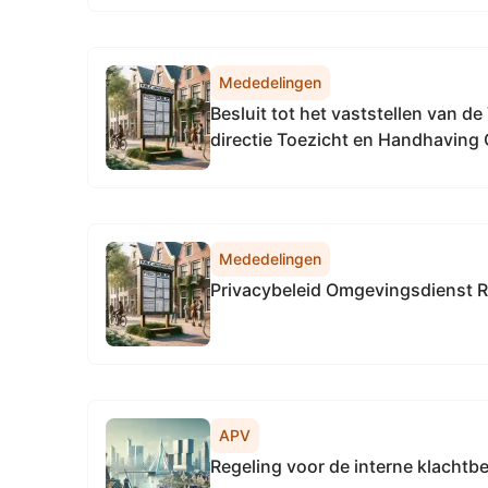
vaststellen van de Vervangingsreg
Accountmanagement & Bedrijfsv
Omgevingsdienst...
Mededelingen
Besluit tot het vaststellen van d
directie Toezicht en Handhaving
Noordzeekanaalgebied
Mededelingen
Privacybeleid Omgevingsdienst R
APV
Regeling voor de interne klachtb