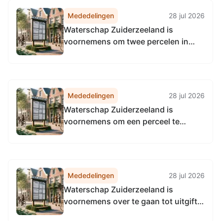
Mededelingen
28 jul 2026
Waterschap Zuiderzeeland is
voornemens om twee percelen in
erfpachtrecht uit te geven voor de
duur van veertig jaren aan de
gemeente Almere:
Mededelingen
28 jul 2026
Waterschap Zuiderzeeland is
voornemens om een perceel te
verkopen aan Liander N.V. ten
behoeve van realisatie van een trafo
en het vestigen van een recht van
opstal voor een elektrakabel:
Mededelingen
28 jul 2026
Waterschap Zuiderzeeland is
voornemens over te gaan tot uitgifte
van een (gedeeltelijke) perceel: