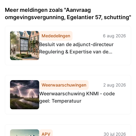
Meer meldingen zoals "Aanvraag
omgevingsvergunning, Egelantier 57, schutting"
Mededelingen
6 aug 2026
Besluit van de adjunct-directeur
Regulering & Expertise van de
Omgevingsdienst
Noordzeekanaalgebied van 22 april
2026, tot het vaststellen van de
Vervangingsregeling directie
Weerwaarschuwingen
2 aug 2026
Regulering & Expertise
Weerwaarschuwing KNMI - code
Omgevingsdienst
geel: Temperatuur
Noordzeekanaalgebied
APV
30 jul 2026