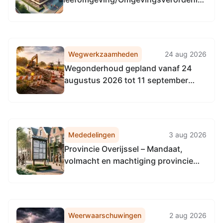
Provincie Flevoland op verschillende
locaties in Provincie Flevoland
Wegwerkzaamheden
24 aug 2026
Wegonderhoud gepland vanaf 24
augustus 2026 tot 11 september
2026
Mededelingen
3 aug 2026
Provincie Overijssel – Mandaat,
volmacht en machtiging provincie
Utrecht inzake aanbesteding
communicatiepartner
fietsstimuleringsapp
Weerwaarschuwingen
2 aug 2026