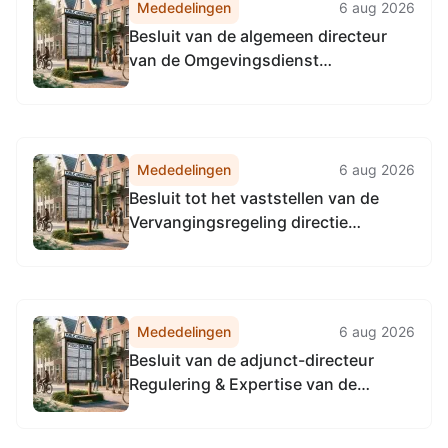
Mededelingen
6 aug 2026
Vervangingsregeling directie
Besluit van de algemeen directeur
Accountmanagement &
van de Omgevingsdienst
Bedrijfsvoering Omgevingsdienst...
Noordzeekanaalgebied van 22 april
2026, tot het vaststellen van de
Vervangingsregeling algemeen
directeur Omgevingsdienst
Mededelingen
6 aug 2026
Noordzeekanaalgebied
Besluit tot het vaststellen van de
Vervangingsregeling directie
Toezicht en Handhaving
Omgevingsdienst
Noordzeekanaalgebied
Mededelingen
6 aug 2026
Besluit van de adjunct-directeur
Regulering & Expertise van de
Omgevingsdienst
Noordzeekanaalgebied van 22 april