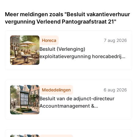
Meer meldingen zoals "Besluit vakantieverhuur
vergunning Verleend Pantograafstraat 21"
Horeca
7 aug 2026
Besluit (Verlenging)
exploitatievergunning horecabedrijf
Verleend - Cruquiusweg 110A in
AMSTERDAM
Mededelingen
6 aug 2026
Besluit van de adjunct-directeur
Accountmanagement &
Bedrijfsvoering van de
Omgevingsdienst
Noordzeekanaalgebied van 22 april
2026, tot het vaststellen van de