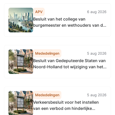
2026, tot het vaststellen van de
Vervangingsregeling directie
APV
6 aug 2026
Regulering & Expertise
Besluit van het college van
Omgevingsdienst
burgemeester en wethouders van de
Noordzeekanaalgebied
gemeente Amsterdam tot vaststellen
subsidieplafond voor de
Subsidieregeling Aanpak Binnenstad
per 1 september 2026 op € 0
Mededelingen
5 aug 2026
Besluit van Gedeputeerde Staten van
Noord-Holland tot wijziging van het
Verkeersbesluit nr. 11674 (PB 18 juli
2025) tot het samenvoegen van de
passantenplaatsen op de vaarwegen
in beheer bij de provincie Noord-
Mededelingen
5 aug 2026
Holland en het uniformeren van de...
Verkeersbesluit voor het instellen
van een verbod om hinderlijke
waterbeweging te veroorzaken op