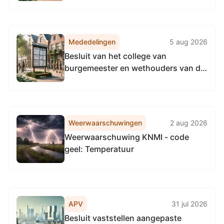
het Kanaal Omval-Kolhorn tussen hm
5,1 en hm 11,2
Mededelingen
5 aug 2026
Besluit van het college van
burgemeester en wethouders van de
gemeente Amsterdam over de
instelling, taken en werkwijze van de
Commissie Integriteit Gemeente
Amsterdam (Instellingsbesluit
Weerwaarschuwingen
2 aug 2026
Commissie Integriteit Gemeente
Weerwaarschuwing KNMI - code
Amsterdam)
geel: Temperatuur
APV
31 jul 2026
Besluit vaststellen aangepaste