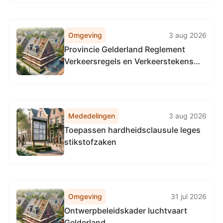
Omgeving
3 aug 2026
Provincie Gelderland Reglement
Verkeersregels en Verkeerstekens
1990 (RVV 1990), locatie provinciale
wegen in de gehele provincie
Gelderland.
Mededelingen
3 aug 2026
Toepassen hardheidsclausule leges
stikstofzaken
Omgeving
31 jul 2026
Ontwerpbeleidskader luchtvaart
Gelderland