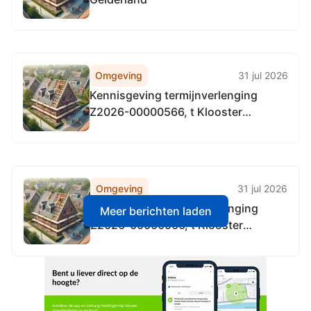
Omgeving
31 jul 2026
Kennisgeving termijnverlenging
Z2026-00000566, t Klooster
Hengelo naar Lintveldseweg 15
Eibergen
Omgeving
31 jul 2026
Kennisgeving termijnverlenging
Meer berichten laden
Z2026-00000566, t Klooster
Hengelo naar Lintveldseweg 15
Eibergen