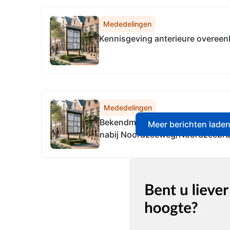
Mededelingen
Kennisgeving anterieure overee
Mededelingen
Bekendmaking voorgenomen verko
Meer berichten lade
nabij Noordzeeweg/Noordzeebru