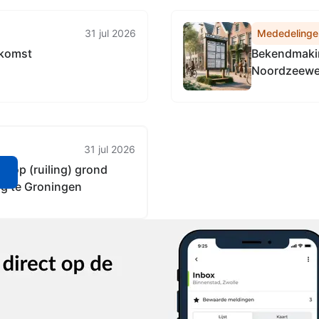
31 jul 2026
Mededelinge
nkomst
Bekendmakin
Noordzeewe
31 jul 2026
op (ruiling) grond
n
g te Groningen