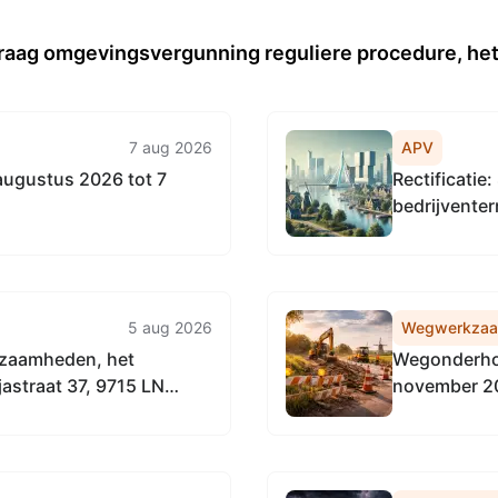
aag omgevingsvergunning reguliere procedure, het 
7 aug 2026
APV
ugustus 2026 tot 7
Rectificati
bedrijvente
5 aug 2026
Wegwerkza
kzaamheden, het
Wegonderhou
jastraat 37, 9715 LN
november 2