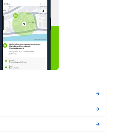
→
→
→