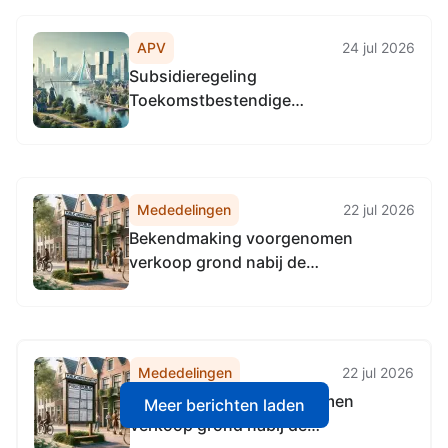
APV
24 jul 2026
Subsidieregeling
Toekomstbestendige
bedrijventerreinen Groningen
Mededelingen
22 jul 2026
Bekendmaking voorgenomen
verkoop grond nabij de
Bottelroosstraat, Berkenlaan,
Iepenlaan en Lijsterbeslaan te
Groningen
Mededelingen
22 jul 2026
Bekendmaking voorgenomen
Meer berichten laden
verkoop grond nabij de