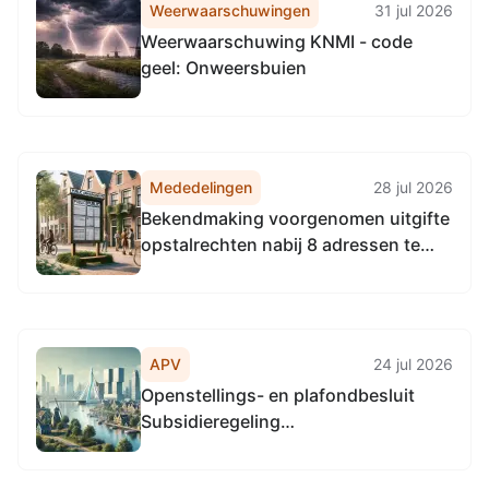
Weerwaarschuwingen
31 jul 2026
Weerwaarschuwing KNMI - code
geel: Onweersbuien
Mededelingen
28 jul 2026
Bekendmaking voorgenomen uitgifte
opstalrechten nabij 8 adressen te
Groningen, Meerstad, Noordlaren en
Ten Boer t.b.v. nutsvoorzieningen
APV
24 jul 2026
Openstellings- en plafondbesluit
Subsidieregeling
Toekomstbestendige
bedrijventerreinen Groningen