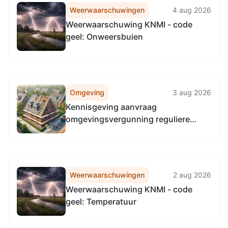
Weerwaarschuwingen
4 aug 2026
Weerwaarschuwing KNMI - code
geel: Onweersbuien
Omgeving
3 aug 2026
Kennisgeving aanvraag
omgevingsvergunning reguliere
procedure, het verbouwen van een
bedrijfsgebouw tot villa,
Botanicuslaan 18 a, Haren Gn
Weerwaarschuwingen
2 aug 2026
Weerwaarschuwing KNMI - code
geel: Temperatuur