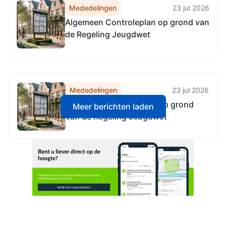
Mededelingen
23 jul 2026
Algemeen Controleplan op grond van
de Regeling Jeugdwet
Mededelingen
23 jul 2026
Algemeen Controleplan op grond
Meer berichten laden
van de Regeling Jeugdwet