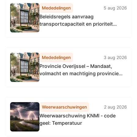
Mededelingen
5 aug 2026
Beleidsregels aanvraag
transportcapaciteit en prioriteit
woningbouwprojecten gemeente
Steenwijkerland 2026
Mededelingen
3 aug 2026
Provincie Overijssel – Mandaat,
volmacht en machtiging provincie
Utrecht inzake aanbesteding
communicatiepartner
fietsstimuleringsapp
Weerwaarschuwingen
2 aug 2026
Weerwaarschuwing KNMI - code
geel: Temperatuur