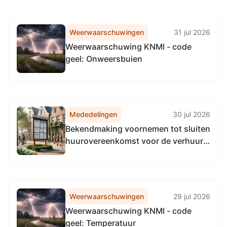
Weerwaarschuwingen
31 jul 2026
Weerwaarschuwing KNMI - code
geel: Onweersbuien
Mededelingen
30 jul 2026
Bekendmaking voornemen tot sluiten
huurovereenkomst voor de verhuur
van een perceel grond in de
gemeente Weststellingwerf voor de
realisatie van een sociale voedseltuin
door Stichting Sociale Voedseltuinen
Weerwaarschuwingen
29 jul 2026
Weststellingwerf
Weerwaarschuwing KNMI - code
geel: Temperatuur