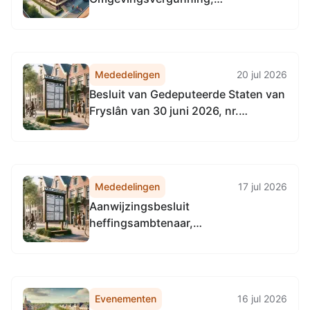
Monarchvlinder 9 te Wolvega
Mededelingen
20 jul 2026
Besluit van Gedeputeerde Staten van
Fryslân van 30 juni 2026, nr.
02531432, tot vaststelling van de
Beleidsregel gemeenschappelijk
financieel toezichtkader gemeenten
Fryslân 2026
Mededelingen
17 jul 2026
Aanwijzingsbesluit
heffingsambtenaar,
invorderingsambtenaar,
belastingmedewerkers en
belastingdeurwaarder
Evenementen
16 jul 2026