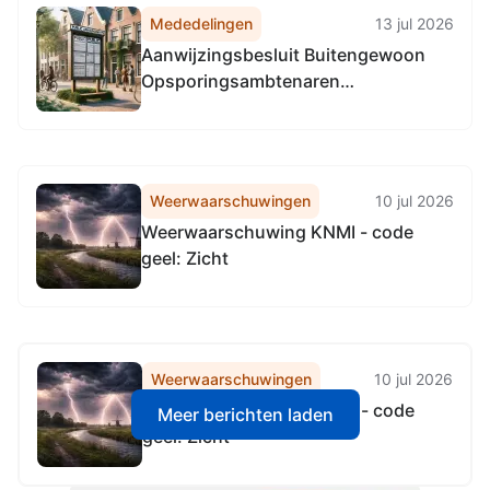
Mededelingen
13 jul 2026
Aanwijzingsbesluit Buitengewoon
Opsporingsambtenaren
Scheepsvaartverkeerswet voor
Domein II groen (en optioneel voor
Domein I)
Weerwaarschuwingen
10 jul 2026
Weerwaarschuwing KNMI - code
geel: Zicht
Weerwaarschuwingen
10 jul 2026
Weerwaarschuwing KNMI - code
Meer berichten laden
geel: Zicht