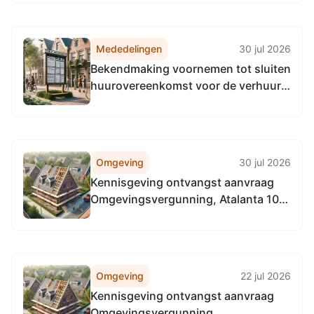
Mededelingen
30 jul 2026
Bekendmaking voornemen tot sluiten
huurovereenkomst voor de verhuur
van een perceel grond in de
gemeente Weststellingwerf voor de
realisatie van een sociale voedseltuin
door Stichting Sociale Voedseltuinen
Omgeving
30 jul 2026
Weststellingwerf
Kennisgeving ontvangst aanvraag
Omgevingsvergunning, Atalanta 10,
8472CA Wolvega
Omgeving
22 jul 2026
Kennisgeving ontvangst aanvraag
Omgevingsvergunning,