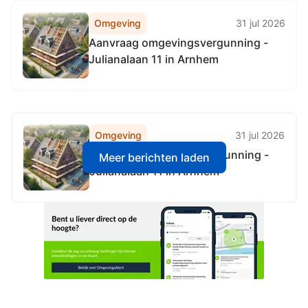
Omgeving
31 jul 2026
Aanvraag omgevingsvergunning -
Julianalaan 11 in Arnhem
Omgeving
31 jul 2026
Aanvraag omgevingsvergunning -
Meer berichten laden
Julianalaan 11 in Arnhem