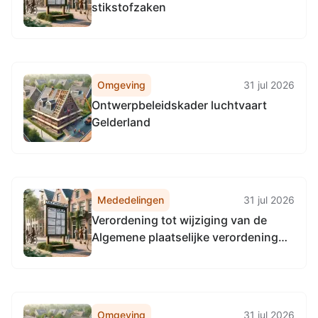
stikstofzaken
Omgeving
31 jul 2026
Ontwerpbeleidskader luchtvaart
Gelderland
Mededelingen
31 jul 2026
Verordening tot wijziging van de
Algemene plaatselijke verordening
voor Arnhem in verband met het
invoeren van een vergunningplicht
voor de exploitatie van campings en
vakantieparken
Omgeving
31 jul 2026