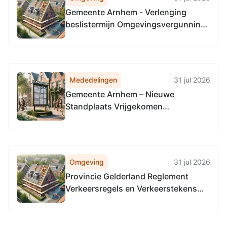
Gemeente Arnhem - Verlenging
beslistermijn Omgevingsvergunning,
het verbouwen van voormalig
kweekschoolgedeelte, Velperweg
141-1 te Arnhem
Mededelingen
31 jul 2026
Gemeente Arnhem – Nieuwe
Standplaats Vrijgekomen
Schuytgraaf
Omgeving
31 jul 2026
Provincie Gelderland Reglement
Verkeersregels en Verkeerstekens
1990 (RVV 1990), locatie alle
provinciale wegen in Gelderland, in
alle gemeenten in Gelderland