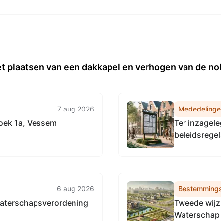
et plaatsen van een dakkapel en verhogen van de n
7 aug 2026
Mededelinge
oek 1a, Vessem
Ter inzagel
beleidsregel
en hydrolog
Dommel
6 aug 2026
Bestemmings
Waterschapsverordening
Tweede wijz
Waterschap