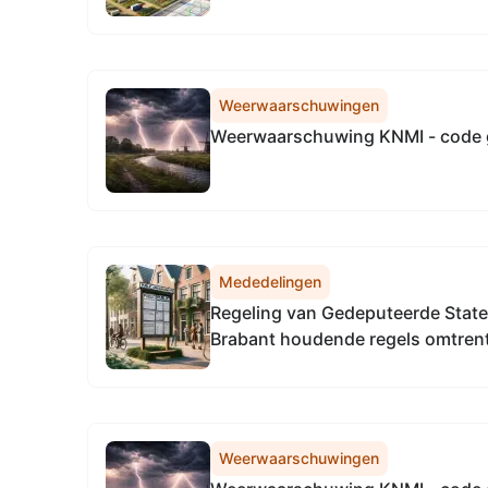
Weerwaarschuwingen
Weerwaarschuwing KNMI - code 
Mededelingen
Regeling van Gedeputeerde State
Brabant houdende regels omtre
Staten (Regeling mandaat Gedep
Noord-Brabant 2018)
Weerwaarschuwingen