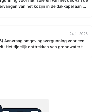
rgunning voor het isoleren van het dak van de
ervangen van het kozijn in de dakkapel aan de
an de woning aan Heibloem 10 5521PA Eersel
24 jul 2026
6) Aanvraag omgevingsvergunning voor een
eit: Het tijdelijk onttrekken van grondwater ten
n bronbemaling. De werkzaamheden vinden
 buurt van Aelenstraat-Hoolstraat in Eersel