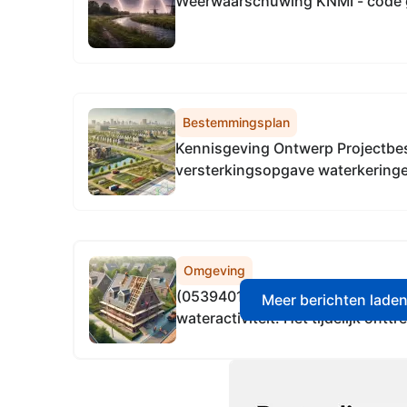
Weerwaarschuwing KNMI - code 
Bestemmingsplan
Kennisgeving Ontwerp Projectbesl
versterkingsopgave waterkeringe
Omgeving
(0539401196) Aanvraag omgevin
Meer berichten lade
wateractiviteit: Het tijdelijk ont
ten behoeve van bronbemaling.
vinden plaats in de buurt van Ael
Eersel