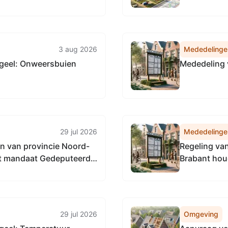
3 aug 2026
Mededelinge
geel: Onweersbuien
Mededeling 
29 jul 2026
Mededelinge
n van provincie Noord-
Regeling va
nt mandaat Gedeputeerde
Brabant hou
uteerde Staten van
(Regeling am
29 jul 2026
Omgeving