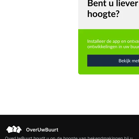
OverUwBuurt houdt u op de hoogte van bekendmakingen bij u