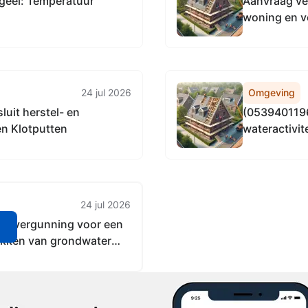
geel: Temperatuur
Aanvraag ve
woning en v
voorzijde v
24 jul 2026
Omgeving
uit herstel- en
(053940119
n Klotputten
wateractivit
behoeve va
plaats in de
24 jul 2026
gsvergunning voor een
n
trekken van grondwater
 De werkzaamheden
enstraat-Hoolstraat in