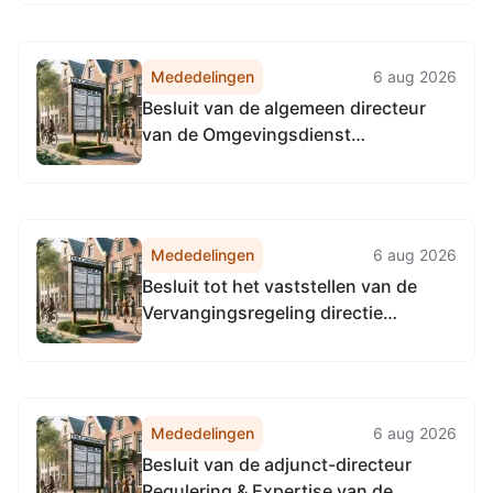
Omgevingsdienst
Noordzeekanaalgebied van 22 april
2026, tot het vaststellen van de
Mededelingen
6 aug 2026
Vervangingsregeling directie
Besluit van de algemeen directeur
Accountmanagement &
van de Omgevingsdienst
Bedrijfsvoering Omgevingsdienst...
Noordzeekanaalgebied van 22 april
2026, tot het vaststellen van de
Vervangingsregeling algemeen
directeur Omgevingsdienst
Mededelingen
6 aug 2026
Noordzeekanaalgebied
Besluit tot het vaststellen van de
Vervangingsregeling directie
Toezicht en Handhaving
Omgevingsdienst
Noordzeekanaalgebied
Mededelingen
6 aug 2026
Besluit van de adjunct-directeur
Regulering & Expertise van de