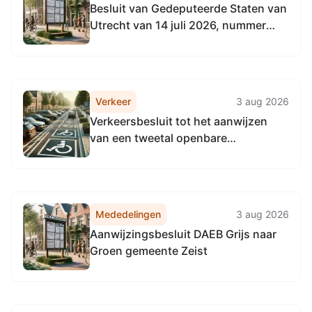
Besluit van Gedeputeerde Staten van
Utrecht van 14 juli 2026, nummer
UTSP-522568655-39251, tot
wijziging van het Natuurbeheerplan
2026 provincie Utrecht
Verkeer
3 aug 2026
Verkeersbesluit tot het aanwijzen
van een tweetal openbare
parkeerplaatsen op 15 locaties in
Soest en Soesterberg voor het
uitsluitend opladen van elektrische
auto's
Mededelingen
3 aug 2026
Aanwijzingsbesluit DAEB Grijs naar
Groen gemeente Zeist