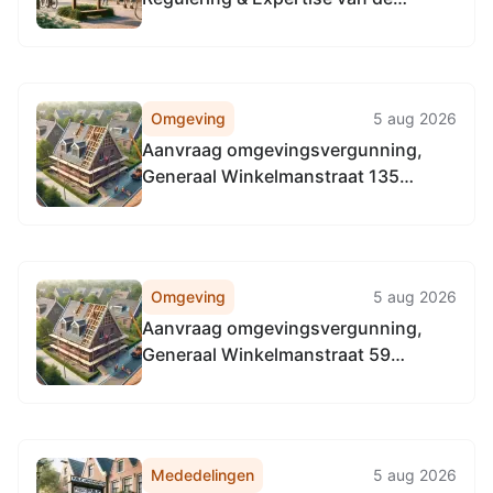
Omgevingsdienst
Noordzeekanaalgebied van 22 april
2026, tot het vaststellen van de
Vervangingsregeling directie
Omgeving
5 aug 2026
Regulering & Expertise
Aanvraag omgevingsvergunning,
Omgevingsdienst
Generaal Winkelmanstraat 135
Noordzeekanaalgebied
3769EC Soesterberg, kappen van
een grove den in de achtertuin
Omgeving
5 aug 2026
Aanvraag omgevingsvergunning,
Generaal Winkelmanstraat 59
3769EB Soesterberg, kappen van
twee esdoorns in de achtertuin
Mededelingen
5 aug 2026