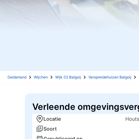
Gelderland
Wijchen
Wijk 02 Balgoij
Verspreidehuizen Balgoij
Verleende omgevingsverg
Locatie
Houts
Soort
Gepubliceerd op