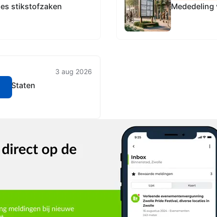
es stikstofzaken
Mededeling 
3 aug 2026
ale Staten
n