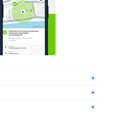
→
→
→