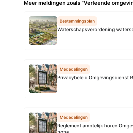
Meer meldingen zoals "Verleende omgeving
Bestemmingsplan
Waterschapsverordening waters
Mededelingen
Privacybeleid Omgevingsdienst R
Mededelingen
Reglement ambtelijk horen Omgev
2025