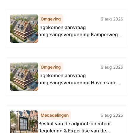
Omgevingsdienst
Noordzeekanaalgebied
Omgeving
6 aug 2026
Ingekomen aanvraag
omgevingsvergunning Kamperweg 6,
8081HN Elburg
Omgeving
6 aug 2026
Ingekomen aanvraag
omgevingsvergunning Havenkade
nabij 1A. 8081GP Elburg
Mededelingen
6 aug 2026
Besluit van de adjunct-directeur
Regulering & Expertise van de