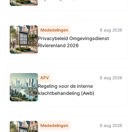
Omgevingsdienst
Noordzeekanaalgebied van 22 april
2026, tot het vaststellen van de
Vervangingsregeling directie
Mededelingen
6 aug 2026
Regulering & Expertise
Privacybeleid Omgevingsdienst
Omgevingsdienst
Rivierenland 2026
Noordzeekanaalgebied
APV
6 aug 2026
Regeling voor de interne
klachtbehandeling (Awb)
Mededelingen
6 aug 2026