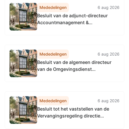
Mededelingen
6 aug 2026
Besluit van de adjunct-directeur
Accountmanagement &
Bedrijfsvoering van de
Omgevingsdienst
Noordzeekanaalgebied van 22 april
2026, tot het vaststellen van de
Mededelingen
6 aug 2026
Vervangingsregeling directie
Besluit van de algemeen directeur
Accountmanagement &
van de Omgevingsdienst
Bedrijfsvoering Omgevingsdienst...
Noordzeekanaalgebied van 22 april
2026, tot het vaststellen van de
Vervangingsregeling algemeen
directeur Omgevingsdienst
Mededelingen
6 aug 2026
Noordzeekanaalgebied
Besluit tot het vaststellen van de
Vervangingsregeling directie
Toezicht en Handhaving