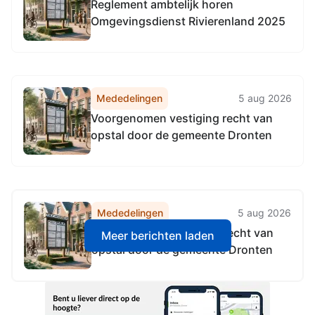
Reglement ambtelijk horen
Omgevingsdienst Rivierenland 2025
Mededelingen
5 aug 2026
Voorgenomen vestiging recht van
opstal door de gemeente Dronten
Mededelingen
5 aug 2026
Voorgenomen vestiging recht van
Meer berichten laden
opstal door de gemeente Dronten