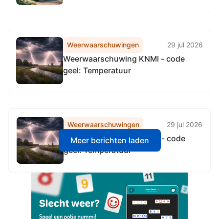
van een perceel grond in de
gemeente Weststellingwerf voor de
realisatie van een sociale voedseltuin
door Stichting Sociale Voedseltuinen
Weerwaarschuwingen
29 jul 2026
Weststellingwerf
Weerwaarschuwing KNMI - code
geel: Temperatuur
Weerwaarschuwingen
29 jul 2026
Weerwaarschuwing KNMI - code
Meer berichten laden
geel: Temperatuur