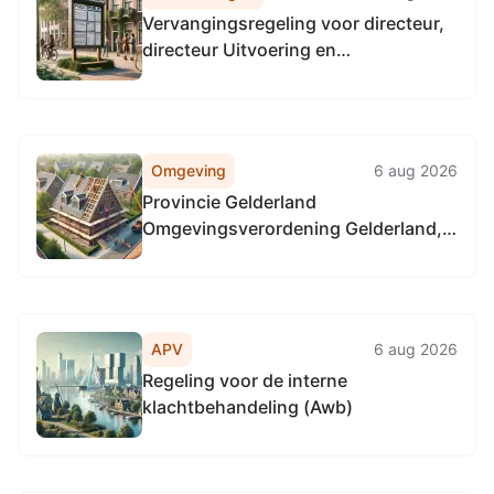
Vervangingsregeling voor directeur,
directeur Uitvoering en
teammanagers 2025
Omgeving
6 aug 2026
Provincie Gelderland
Omgevingsverordening Gelderland,
locatie provinciale weg N322,
km 54.6-59.5 en N329 km. 17.0-14.2
in Boven-Leeuwen
APV
6 aug 2026
Regeling voor de interne
klachtbehandeling (Awb)