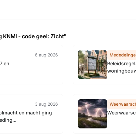
KNMI - code geel: Zicht"
6 aug 2026
Mededelinge
7 en
Beleidsregel
woningbouwp
3 aug 2026
Weerwaarsc
volmacht en machtiging
Weerwaarsch
teding
eringsapp