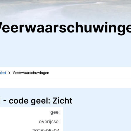
Weerwaarschuwing
bied
Weerwaarschuwingen
 code geel: Zicht
geel
overijssel
2026-05-04