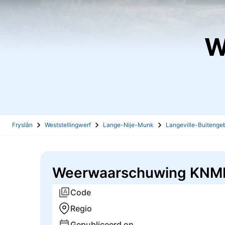
Fryslân
Weststellingwerf
Lange-Nije-Munk
Langeville-Buitenge
Weerwaarschuwing KNMI -
Code
Regio
Gepubliceerd op