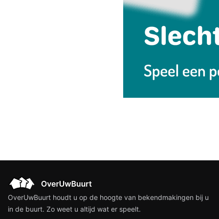
OverUwBuurt houdt u op de hoogte van bekendmakingen bij u
in de buurt. Zo weet u altijd wat er speelt.