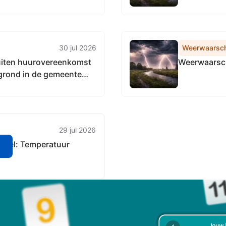
30 jul 2026
Weerwaarsc
uiten huurovereenkomst
Weerwaarsch
 grond in de gemeente
ie van een sociale
le Voedseltuinen
29 jul 2026
geel: Temperatuur
n