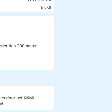
KNMI
inder dan 200 meter.
den door het KNMI
d.