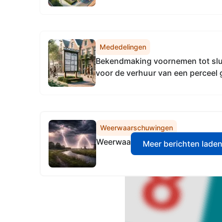
Mededelingen
Bekendmaking voornemen tot sl
voor de verhuur van een perceel
Weststellingwerf voor de realisat
voedseltuin door Stichting Socia
Weststellingwerf
Weerwaarschuwingen
Weerwaarschuwing KNMI - code 
Meer berichten lade