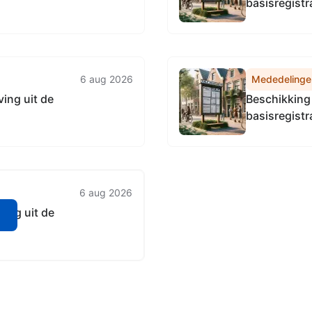
basisregistr
6 aug 2026
Mededelinge
ing uit de
Beschikking 
basisregistr
6 aug 2026
ving uit de
n