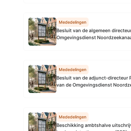
Mededelingen
Besluit van de algemeen directeu
Omgevingsdienst Noordzeekanaal
2026, tot het vaststellen van de
algemeen directeur Omgevingsdi
Noordzeekanaalgebied
Mededelingen
Besluit van de adjunct-directeur 
van de Omgevingsdienst Noordz
april 2026, tot het vaststellen v
directie Regulering & Expertise 
Noordzeekanaalgebied
Mededelingen
Beschikking ambtshalve uitschrijv