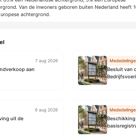
rgrond. Van de inwoners geboren buiten Nederland heeft 
Europese achtergrond.
el
7 aug 2026
Mededelinge
ndverkoop aan
Besluit van
Bedrijfsvoe
Noordzeekan
vaststellen 
Accountmana
Omgevingsdi
6 aug 2026
Mededelinge
ing uit de
Beschikking 
basisregistr