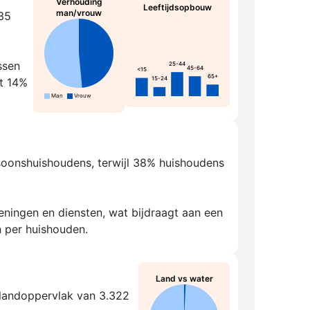
Verhouding
Leeftijdsopbouw
man/vrouw
835
ssen
25-44
45-64
<15
65+
15-24
rt 14%
Man
Vrouw
rsoonshuishoudens, terwijl 38% huishoudens
ningen en diensten, wat bijdraagt aan een
 per huishouden.
Land vs water
 landoppervlak van 3.322