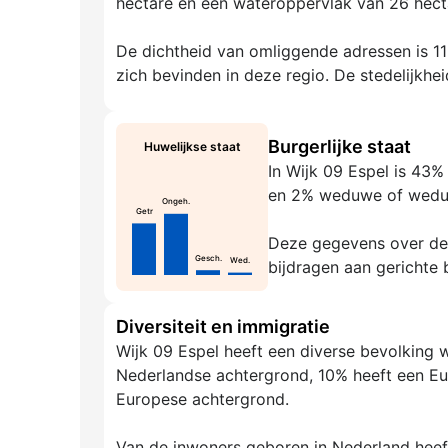
hectare en een wateroppervlak van 26 hecta
De dichtheid van omliggende adressen is 11
zich bevinden in deze regio. De stedelijkhei
Burgerlijke staat
Huwelijkse staat
In Wijk 09 Espel is 43
en 2% weduwe of wedu
Ongeh.
Getr
Deze gegevens over de g
Gesch.
Wed.
bijdragen aan gerichte 
Diversiteit en immigratie
Wijk 09 Espel heeft een diverse bevolking 
Nederlandse achtergrond, 10% heeft een Eu
Europese achtergrond.
Van de inwoners geboren in Nederland hee