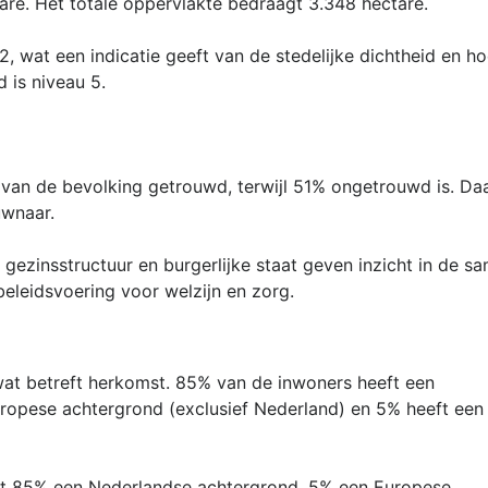
re. Het totale oppervlakte bedraagt 3.348 hectare.
2, wat een indicatie geeft van de stedelijke dichtheid en 
d is niveau 5.
% van de bevolking getrouwd, terwijl 51% ongetrouwd is. D
wnaar.
ezinsstructuur en burgerlijke staat geven inzicht in de s
beleidsvoering voor welzijn en zorg.
wat betreft herkomst. 85% van de inwoners heeft een
ropese achtergrond (exclusief Nederland) en 5% heeft een 
ft 85% een Nederlandse achtergrond, 5% een Europese