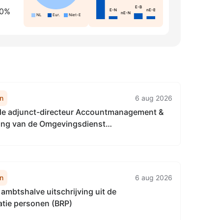
E-B
10%
E-N
nE-B
nE-N
NL
Eur.
Niet-Eur.
n
6 aug 2026
 de adjunct-directeur Accountmanagement &
ring van de Omgevingsdienst
aalgebied van 22 april 2026, tot het
van de Vervangingsregeling directie
gement & Bedrijfsvoering
enst...
n
6 aug 2026
ambtshalve uitschrijving uit de
atie personen (BRP)