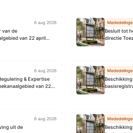
6 aug 2026
Mededelinge
r van de
Besluit tot 
gebied van 22 april
directie To
 Vervangingsregeling
Noordzeeka
enst
6 aug 2026
Mededelinge
Regulering & Expertise
Beschikking 
eekanaalgebied van 22
basisregistr
an de Vervangingsregeling
Omgevingsdienst
6 aug 2026
Mededelinge
ing uit de
Beschikking 