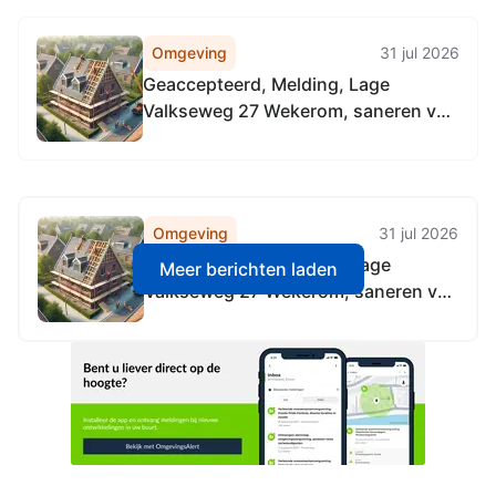
Omgeving
31 jul 2026
Geaccepteerd, Melding, Lage
Valkseweg 27 Wekerom, saneren van
de bodem.
Omgeving
31 jul 2026
Geaccepteerd, Melding, Lage
Meer berichten laden
Valkseweg 27 Wekerom, saneren van
de bodem.