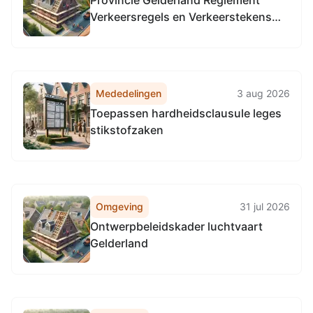
Provincie Gelderland Reglement
Verkeersregels en Verkeerstekens
1990 (RVV 1990), locatie provinciale
wegen in de gehele provincie
Gelderland.
Mededelingen
3 aug 2026
Toepassen hardheidsclausule leges
stikstofzaken
Omgeving
31 jul 2026
Ontwerpbeleidskader luchtvaart
Gelderland