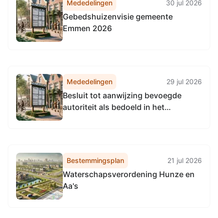
Mededelingen
30 jul 2026
Gebedshuizenvisie gemeente
Emmen 2026
Mededelingen
29 jul 2026
Besluit tot aanwijzing bevoegde
autoriteit als bedoeld in het
Binnenvaartpolitiereglement en de
aanwijzing van personen krachtens
de Scheepvaartverkeerswet en het
Besluit Onderzoeksraad voor
Bestemmingsplan
21 jul 2026
veiligheid
Waterschapsverordening Hunze en
Aa's