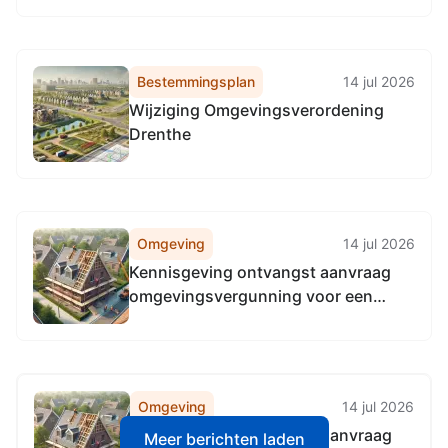
belastingmedewerkers en
belastingdeurwaarder
Bestemmingsplan
14 jul 2026
Wijziging Omgevingsverordening
Drenthe
Omgeving
14 jul 2026
Kennisgeving ontvangst aanvraag
omgevingsvergunning voor een
flora- en fauna-activiteit op de
locatie gemeente Aa en Hunze
Omgeving
14 jul 2026
Kennisgeving ontvangst aanvraag
Meer berichten laden